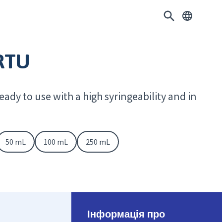
RTU
ready to use with a high syringeability and in
50 mL
100 mL
250 mL
Інформація про