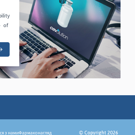
ility
e of
ся з нами
Фармаконагляд
© Copyright 2026