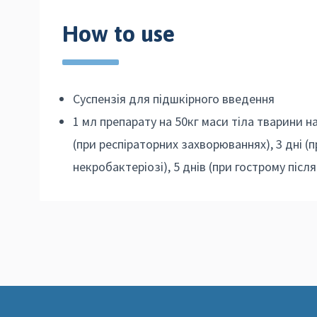
How to use
Суспензія для підшкірного введення
1 мл препарату на 50кг маси тіла тварини н
(при респіраторних захворюваннях), 3 дні (
некробактеріозі), 5 днів (при гострому піс