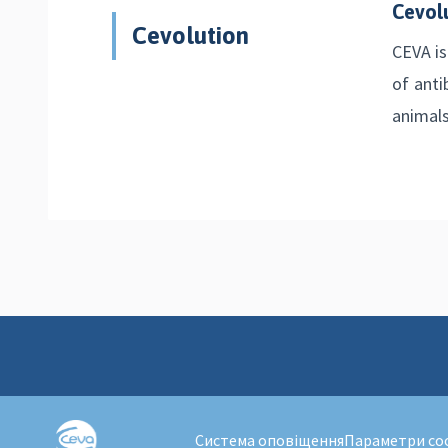
Cevol
Cevolution
CEVA is
of ant
animals
Система оповіщення
Параметри co