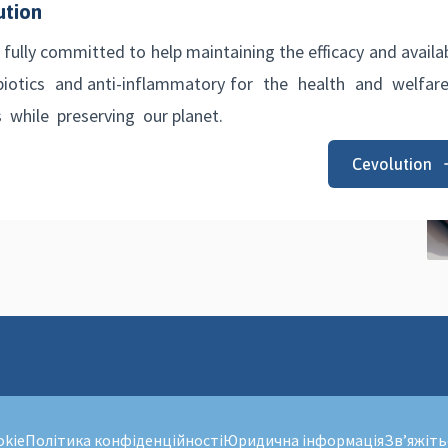
ution
 fully committed to help maintaining the efficacy and availab
ibiotics and anti-inflammatory for the health and welfar
 while preserving our planet.
Cevolution
okie
Політика конфіденційності
Юридична інформація
Зв’яжіть