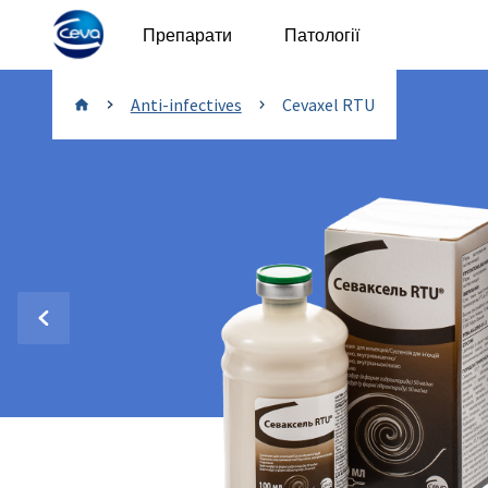
Препарати
Патології
Anti-infectives
Anti-infectives
Cevaxel RTU