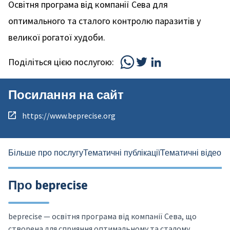
Освітня програма від компанії Сева для
оптимального та сталого контролю паразитів у
великої рогатої худоби.
Поділіться цією послугою:
Посилання на сайт
https://www.beprecise.org
Більше про послугу
Тематичні публікації
Тематичні відео
Ві
Про beprecise
beprecise — освітня програма від компанії Сева, що
створена для сприяння оптимальному та сталому